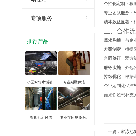
个性化定制
：根
专业团队服务
：
专项服务
成本效益显著
：
三、合作流
推荐产品
需求沟通
：与企
方案制定
：根据
合同签订
：双方
服务实施
：外包
持续优化
：根据
小区水箱水垢清...
专业别墅保洁
企业定制化保洁
如果你还想补充
数据机房保洁
专业车间屋顶保...
上一篇：
游泳池